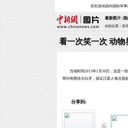
首页
|
滚动
|
国内
|
国际
|
军事
|
最新图片
国
|
你的位置：
首
看一次笑一次 动物
当地时间2013年1月30日，这是一
带印有两排大白牙，保证汪星人每次屁颠
分享到: