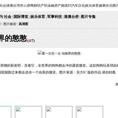
社会
|
港澳
|
台湾
|
华人
|
侨网
|
财经
|
产经
|
金融
|
房产
|
能源
|
IT
|
汽车
|
文化
|
娱乐
|
体育
|
健康
|
生活
|
图
内
社会
国际博览
娱乐体育
军事科技
港澳台侨
图片专集
·
|
|
|
|
|
页
>
图片频道>
高清图
界的憨憨
(
4
/
7
)
款滑稽的新发明，含着它，全世界的狗狗都会冲你露齿微笑。这款狗狗玩具球由南美Rog
屁颠跑过来都会送你一个由衷的微笑。图片来源：东方IC 版权作品 请勿转载
发