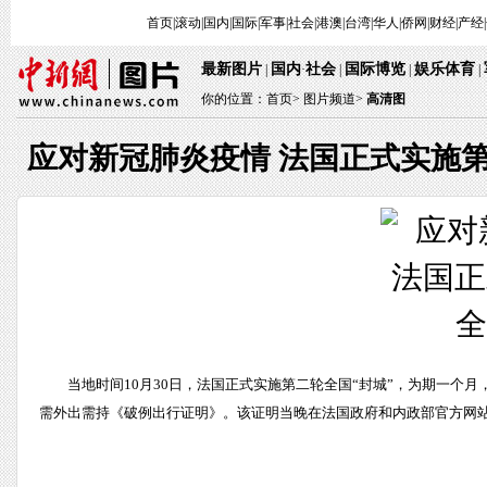
首页
|
滚动
|
国内
|
国际
|
军事
|
社会
|
港澳
|
台湾
|
华人
|
侨网
|
财经
|
产经
|
最新图片
国内
社会
国际博览
娱乐体育
|
·
|
|
|
你的位置：
首页
>
图片频道>
高清图
应对新冠肺炎疫情 法国正式实施第
当地时间10月30日，法国正式实施第二轮全国“封城”，为期一
需外出需持《破例出行证明》。该证明当晚在法国政府和内政部官方网