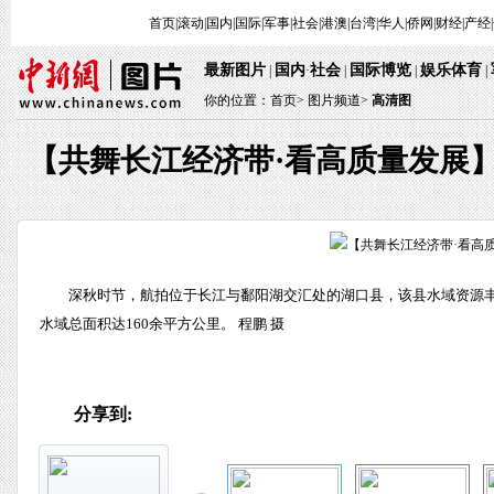
首页
|
滚动
|
国内
|
国际
|
军事
|
社会
|
港澳
|
台湾
|
华人
|
侨网
|
财经
|
产经
|
最新图片
国内
社会
国际博览
娱乐体育
|
·
|
|
|
你的位置：
首页
>
图片频道>
高清图
【共舞长江经济带·看高质量发展
深秋时节，航拍位于长江与鄱阳湖交汇处的湖口县，该县水域资源丰
水域总面积达160余平方公里。 程鹏 摄
分享到: