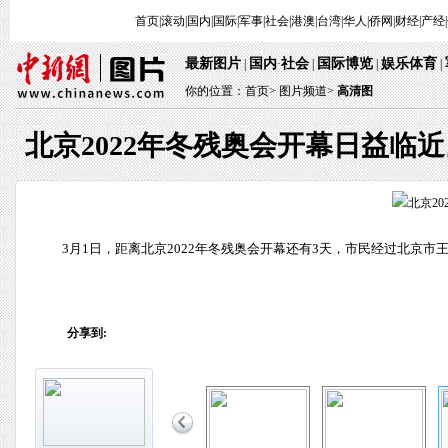
首页
|
滚动
|
国内
|
国际
|
军事
|
社会
|
港澳
|
台湾
|
华人
|
侨网
|
财经
|
产经
|
最新图片
国内
社会
国际博览
娱乐体育
 | 
·
 | 
 | 
 
 | 
你的位置：
首页
> 
图片频道>
 
高清图
北京2022年冬残奥会开幕日益临近
 3月1日，距离北京2022年冬残奥会开幕还有3天，市民经过北京市
分享到: