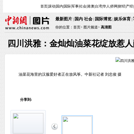
首页
|
滚动
|
国内
|
国际
|
军事
|
社会
|
港澳
|
台湾
|
华人
|
侨网
|
财经
|
产经
|
最新图片
国内
社会
国际博览
娱乐体育
 | 
·
 | 
 | 
 
 | 
你的位置：
首页
> 
图片频道>
 
高清图
四川洪雅：金灿灿油菜花绽放惹人
 油菜花海里的汉服爱好者正在放风筝。中新社记者 刘忠俊 摄
分享到: