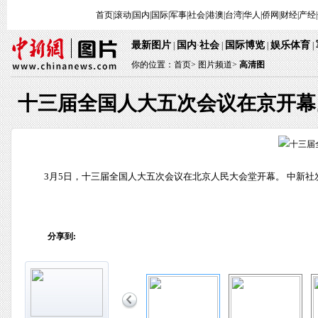
首页
|
滚动
|
国内
|
国际
|
军事
|
社会
|
港澳
|
台湾
|
华人
|
侨网
|
财经
|
产经
|
最新图片
国内
社会
国际博览
娱乐体育
 | 
·
 | 
 | 
 
 | 
你的位置：
首页
> 
图片频道>
 
高清图
十三届全国人大五次会议在京开幕
 3月5日，十三届全国人大五次会议在北京人民大会堂开幕。 中新社发
分享到: