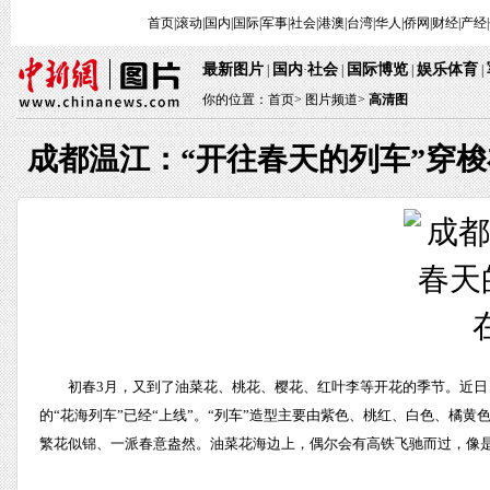
首页
|
滚动
|
国内
|
国际
|
军事
|
社会
|
港澳
|
台湾
|
华人
|
侨网
|
财经
|
产经
|
最新图片
国内
社会
国际博览
娱乐体育
 | 
·
 | 
 | 
 
 | 
你的位置：
首页
> 
图片频道>
 
高清图
成都温江：“开往春天的列车”穿
 初春3月，又到了油菜花、桃花、樱花、红叶李等开花的季节。近日
的“花海列车”已经“上线”。“列车”造型主要由紫色、桃红、白色、橘
繁花似锦、一派春意盎然。油菜花海边上，偶尔会有高铁飞驰而过，像是