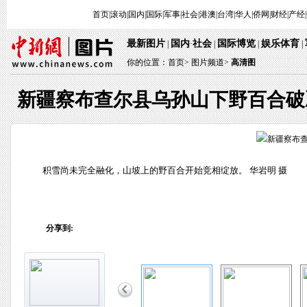
首页
|
滚动
|
国内
|
国际
|
军事
|
社会
|
港澳
|
台湾
|
华人
|
侨网
|
财经
|
产经
|
最新图片
国内
社会
国际博览
娱乐体育
 | 
·
 | 
 | 
 
 | 
你的位置：
首页
> 
图片频道>
 
高清图
新疆察布查尔县乌孙山下野百合破
 积雪尚未完全融化，山坡上的野百合开始竞相绽放。 华岩明 摄
分享到: