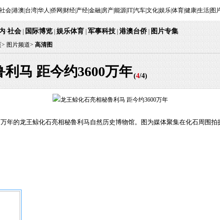
社会
|
港澳
|
台湾
|
华人
|
侨网
|
财经
|
产经
|
金融
|
房产
|
能源
|
IT
|
汽车
|
文化
|
娱乐
|
体育
|
健康
|
生活
|
图
内
社会
国际博览
娱乐体育
军事科技
港澳台侨
图片专集
·
 | 
 | 
 
 | 
 | 
 | 
页
> 
图片频道>
 
高清图
利马 距今约3600万年
 (
4
/
4
) 
3600万年的龙王鲸化石亮相秘鲁利马自然历史博物馆。图为媒体聚集在化石周围拍