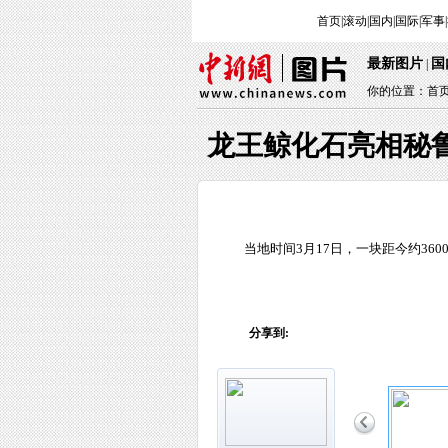
首页
|
滚动
|
国内
|
国际
|
军事
|
最新图片
国
 | 
你的位置：
首
龙王鲸化石亮相秘鲁
 当地时间3月17日，一块距今约
分享到: