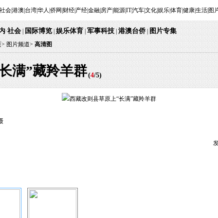
社会
|
港澳
|
台湾
|
华人
|
侨网
|
财经
|
产经
|
金融
|
房产
|
能源
|
IT
|
汽车
|
文化
|
娱乐
|
体育
|
健康
|
生活
|
图
内
社会
国际博览
娱乐体育
军事科技
港澳台侨
图片专集
·
 | 
 | 
 
 | 
 | 
 | 
页
> 
图片频道>
 
高清图
长满”藏羚羊群
 (
4
/
5
) 
摄
发