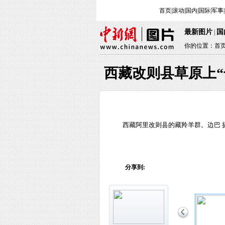
首页
|
滚动
|
国内
|
国际
|
军事
|
最新图片
国
 | 
你的位置：
首
西藏改则县草原上“
 西藏阿里改则县的藏羚羊群。边巴 
分享到: