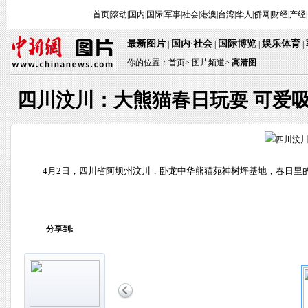
首页
|
滚动
|
国内
|
国际
|
军事
|
社会
|
港澳
|
台湾
|
华人
|
侨网
|
财经
|
产经
|
最新图片
国内
社会
国际博览
娱乐体育
 | 
·
 | 
 | 
 
 | 
你的位置：
首页
> 
图片频道>
 
高清图
四川汶川：大熊猫春日玩耍 可爱
 4月2日，四川省阿坝州汶川，卧龙中华熊猫苑神树坪基地，春日里
分享到: