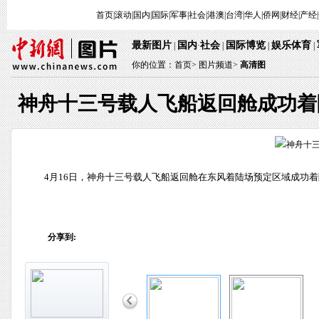
首页
|
滚动
|
国内
|
国际
|
军事
|
社会
|
港澳
|
台湾
|
华人
|
侨网
|
财经
|
产经
|
最新图片
国内
社会
国际博览
娱乐体育
 | 
·
 | 
 | 
 
 | 
你的位置：
首页
> 
图片频道>
 
高清图
神舟十三号载人飞船返回舱成功着
 4月16日，神舟十三号载人飞船返回舱在东风着陆场预定区域成功着陆
分享到: