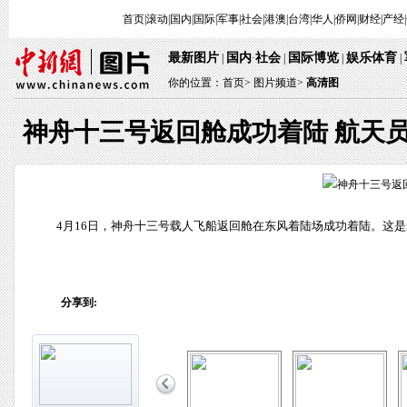
首页
|
滚动
|
国内
|
国际
|
军事
|
社会
|
港澳
|
台湾
|
华人
|
侨网
|
财经
|
产经
|
最新图片
国内
社会
国际博览
娱乐体育
 | 
·
 | 
 | 
 
 | 
你的位置：
首页
> 
图片频道>
 
高清图
神舟十三号返回舱成功着陆 航天
 4月16日，神舟十三号载人飞船返回舱在东风着陆场成功着陆。这
分享到: