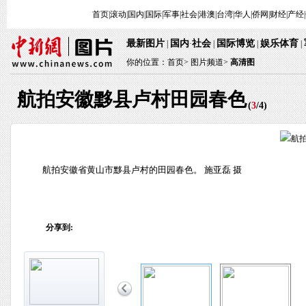
首页
|
滚动
|
国内
|
国际
|
军事
|
社会
|
港澳
|
台湾
|
华人
|
侨网
|
财经
|
产经
|
最新图片
国内
社会
国际博览
娱乐体育
 | 
·
 | 
 | 
 
 | 
你的位置：
首页
> 
图片频道>
 
高清图
航拍安徽黟县卢村田园春色
 (
3
/
4
) 
 航拍安徽省黄山市黟县卢村的田园春色。 施亚磊 摄
分享到: