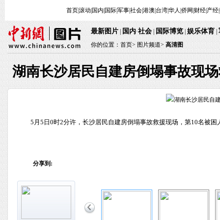
首页
|
滚动
|
国内
|
国际
|
军事
|
社会
|
港澳
|
台湾
|
华人
|
侨网
|
财经
|
产经
|
最新图片
国内
社会
国际博览
娱乐体育
 | 
·
 | 
 | 
 
 | 
你的位置：
首页
> 
图片频道>
 
高清图
湖南长沙居民自建房倒塌事故现场
 5月5日0时2分许，长沙居民自建房倒塌事故救援现场，第10名被困
分享到: