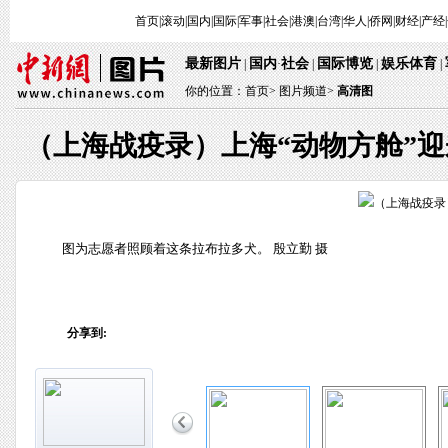
首页
|
滚动
|
国内
|
国际
|
军事
|
社会
|
港澳
|
台湾
|
华人
|
侨网
|
财经
|
产经
|
最新图片
国内
社会
国际博览
娱乐体育
 | 
·
 | 
 | 
 
 | 
你的位置：
首页
> 
图片频道>
 
高清图
（上海战疫录）上海“动物方舱”迎
 图为志愿者照顾着这条拉布拉多犬。 殷立勤 摄
分享到: