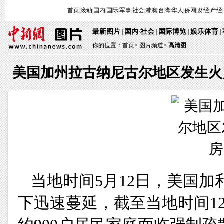
首页
|
滚动
|
国内
|
国际
|
军事
|
社会
|
港澳
|
台湾
|
华人
|
侨网
|
财经
|
产经
|
最新图片
国内
社会
国际博览
娱乐体育
 | 
·
 | 
 | 
 
 | 
你的位置：
首页
> 
图片频道>
 
高清图
美国加州拉古纳尼古尔地区发生火
当地时间5月12日，美国加
下迅速蔓延，截至当地时间1