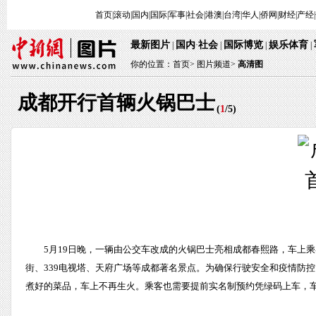
首页
|
滚动
|
国内
|
国际
|
军事
|
社会
|
港澳
|
台湾
|
华人
|
侨网
|
财经
|
产经
|
最新图片
国内
社会
国际博览
娱乐体育
 | 
·
 | 
 | 
 
 | 
你的位置：
首页
> 
图片频道>
 
高清图
成都开行首辆火锅巴士
 (
1
/
5
) 
 5月19日晚，一辆由公交车改成的火锅巴士亮相成都春熙路，车
街、339电视塔、天府广场等成都著名景点。为确保行驶安全和疫情防控
煮好的菜品，车上不再生火。乘客也需要提前实名制预约凭绿码上车，车厢