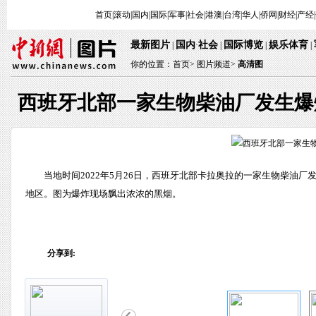
首页
|
滚动
|
国内
|
国际
|
军事
|
社会
|
港澳
|
台湾
|
华人
|
侨网
|
财经
|
产经
|
最新图片
国内
社会
国际博览
娱乐体育
 | 
·
 | 
 | 
 
 | 
你的位置：
首页
> 
图片频道>
 
高清图
西班牙北部一家生物柴油厂发生爆炸
 当地时间2022年5月26日，西班牙北部卡拉奥拉的一家生物柴油
地区。图为爆炸现场飘出浓浓的黑烟。
分享到: