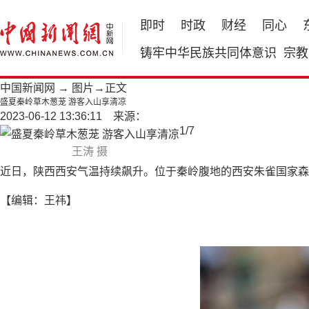
即时
时政
财经
同心
铸牢中华民族共同体意识
宗教
中国新闻网
→
图片
→正文
盛夏秦岭草木葱茏 游客入山享清凉
2023-06-12 13:36:11 来源：
1
/
7
王涛 摄
近日，陕西西安气温持续飙升。位于秦岭腹地的西安朱雀国家森
【编辑：王祎】