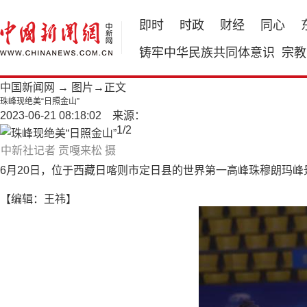
即时
时政
财经
同心
铸牢中华民族共同体意识
宗教
中国新闻网
→
图片
→正文
珠峰现绝美“日照金山”
2023-06-21 08:18:02 来源：
1
/
2
中新社记者 贡嘎来松 摄
6月20日，位于西藏日喀则市定日县的世界第一高峰珠穆朗玛峰
【编辑：王祎】