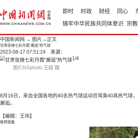
即时
时政
财经
同心
铸牢中华民族共同体意识
宗教
中国新闻网
→
图片
→正文
甘肃张掖七彩丹霞“邂逅”热气球
2023-08-17 07:51:24 来源：
1
/
4
图/CNSphoto 王超 摄
8月16日，来自全国各地的40名热气球运动员驾乘40具热气
邂逅。
【编辑：王祎】
推荐图集