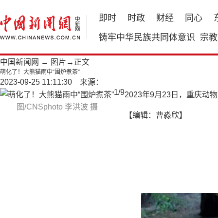
即时
时政
财经
同心
铸牢中华民族共同体意识
宗教
中国新闻网
→
图片
→正文
萌化了！大熊猫雨中“围炉煮茶”
2023-09-25 11:11:30 来源：
1
/
9
2023年9月23日，重庆动
图/CNSphoto 李洪波 摄
【编辑：曹淼欣】