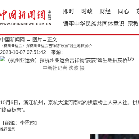
即时
时政
财经
同心
铸牢中华民族共同体意识
宗教
中国新闻网
→
图片
→正文
（杭州亚运会）探杭州亚运会吉祥物“宸宸”诞生地拱宸桥
2023-10-07 07:51:42 来源：
1
/
5
中新社记者 泱波 摄
10月6日，浙江杭州，京杭大运河南端的拱宸桥上人来人往。拱
“终点标志”。
【编辑：李霈韵】
推荐图集