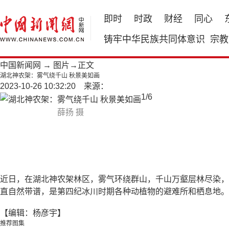
即时
时政
财经
同心
铸牢中华民族共同体意识
宗教
中国新闻网
→
图片
→正文
湖北神农架：雾气绕千山 秋景美如画
2023-10-26 10:32:20 来源：
1
/
6
薛扬 摄
近日，在湖北神农架林区，雾气环绕群山，千山万壑层林尽染，
直自然带谱，是第四纪冰川时期各种动植物的避难所和栖息地。
【编辑：杨彦宇】
推荐图集