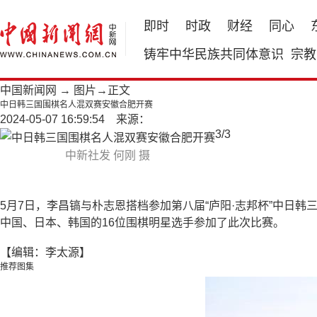
即时
时政
财经
同心
铸牢中华民族共同体意识
宗教
中国新闻网
→
图片
→正文
中日韩三国围棋名人混双赛安徽合肥开赛
2024-05-07 16:59:54 来源：
3
/
3
中新社发 何刚 摄
5月7日，李昌镐与朴志恩搭档参加第八届“庐阳·志邦杯”中日
中国、日本、韩国的16位围棋明星选手参加了此次比赛。
【编辑：李太源】
推荐图集