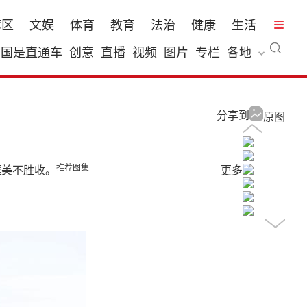
湾区
文娱
体育
教育
法治
健康
生活
国是直通车
创意
直播
视频
图片
专栏
各地
分享到
原图
推荐图集
框美不胜收。
更多