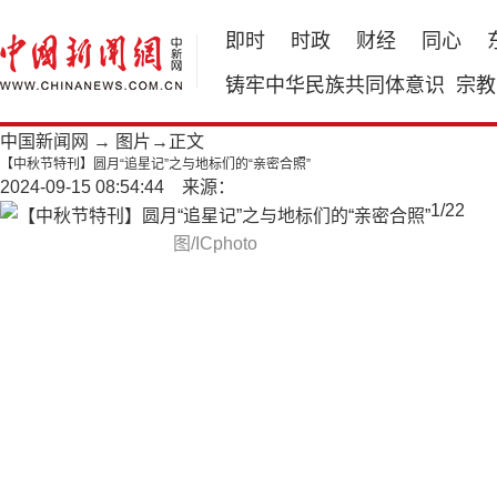
即时
时政
财经
同心
铸牢中华民族共同体意识
宗教
中国新闻网
→
图片
→正文
【中秋节特刊】圆月“追星记”之与地标们的“亲密合照”
2024-09-15 08:54:44 来源：
1
/
22
图/ICphoto