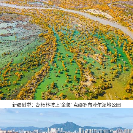
新疆尉犁：胡杨林披上“金装” 点缀罗布淖尔湿地公园