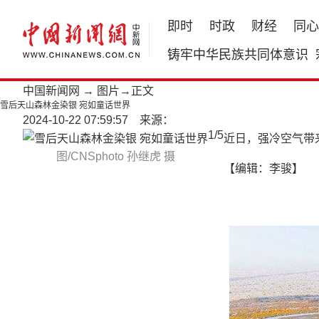
即时
时政
财经
同心
铸牢中华民族共同体意识
中国新闻网
→
图片
→正文
雪后天山森林金染银 宛如童话世界
2024-10-22 07:59:57 来源：
1
/
5
近日，强冷空气带
图/CNSphoto 孙继虎 摄
【编辑：李骏】