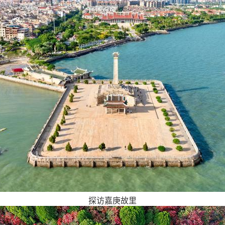
探访嘉庚故里