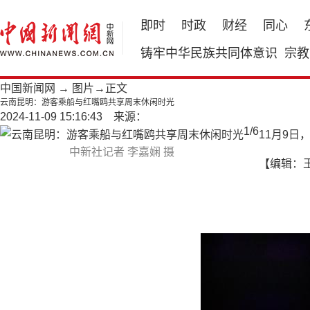
即时
时政
财经
同心
铸牢中华民族共同体意识
宗教
中国新闻网
→
图片
→正文
云南昆明：游客乘船与红嘴鸥共享周末休闲时光
2024-11-09 15:16:43 来源：
1
/
6
11月9
中新社记者 李嘉娴 摄
【编辑：