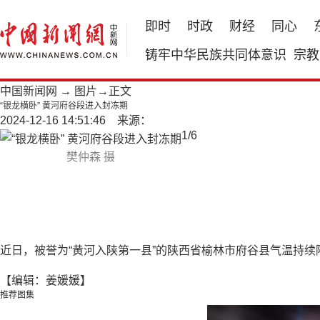
即时
时政
财经
同心
铸牢中华民族共同体意识
宗教
中国新闻网
→
图片
→正文
“银龙横卧” 黄河府谷段进入封冻期
2024-12-16 14:51:46 来源：
1
/
6
樊仲森 摄
近日，被誉为“黄河入陕第一县”的陕西省榆林市府谷县气温持
【编辑：姜媛媛】
推荐图集