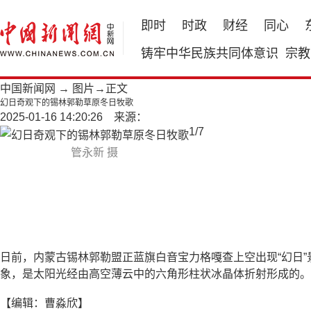
即时
时政
财经
同心
铸牢中华民族共同体意识
宗教
中国新闻网
→
图片
→正文
幻日奇观下的锡林郭勒草原冬日牧歌
2025-01-16 14:20:26 来源：
1
/
7
管永新 摄
日前，内蒙古锡林郭勒盟正蓝旗白音宝力格嘎查上空出现“幻日
象，是太阳光经由高空薄云中的六角形柱状冰晶体折射形成的。
【编辑：曹淼欣】