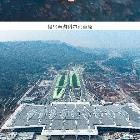
候鸟春游科尔沁草原