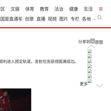
湾区
文娱
体育
教育
法治
健康
生活
国是直通车
创意
直播
视频
图片
专栏
各地
分享到
原图
卫星顺利进入预定轨道，发射任务获得圆满成功。
更多