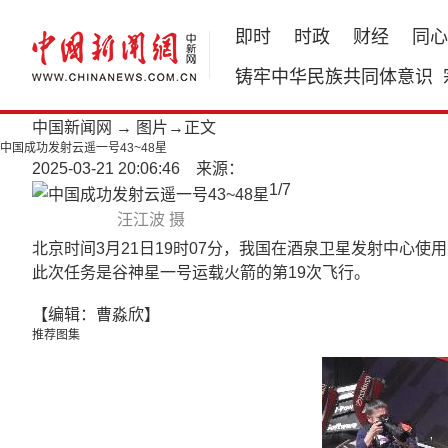
即时
时政
财经
同心
铸牢中华民族共同体意识
中国新闻网
→
图片
→正文
中国成功发射云遥一号43~48星
2025-03-21 20:06:46 来源：
1
/
7
汪江波 摄
北京时间3月21日19时07分，我国在酒泉卫星发射中心
此次任务是谷神星一号运载火箭的第19次飞行。
【编辑：曹淼欣】
推荐图集