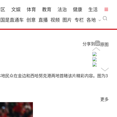
湾区
文娱
体育
教育
法治
健康
生活
国是直通车
创意
直播
视频
图片
专栏
各地
分享到
原图
本地民众在金边和西哈努克港两地首睹该片精彩内容。图为3
更多