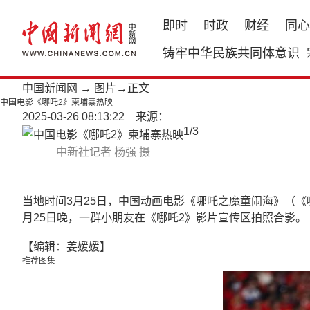
即时
时政
财经
同心
铸牢中华民族共同体意识
中国新闻网
→
图片
→正文
中国电影《哪吒2》柬埔寨热映
2025-03-26 08:13:22 来源：
1
/
3
中新社记者 杨强 摄
当地时间3月25日，中国动画电影《哪吒之魔童闹海》（
月25日晚，一群小朋友在《哪吒2》影片宣传区拍照合影。
【编辑：姜媛媛】
推荐图集