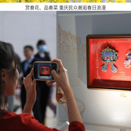
赏春花、品春菜 重庆民众邂逅春日浪漫