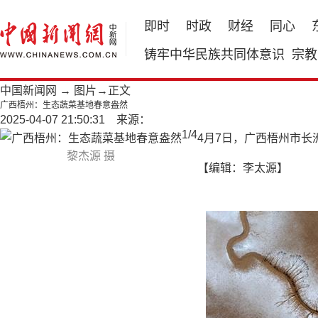
即时
时政
财经
同心
铸牢中华民族共同体意识
宗教
中国新闻网
→
图片
→正文
广西梧州：生态蔬菜基地春意盎然
2025-04-07 21:50:31 来源：
1
/
4
4月7日，广西梧州市
黎杰源 摄
【编辑：李太源】