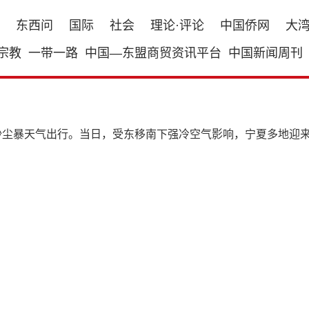
东西问
国际
社会
理论·评论
中国侨网
大
宗教
一带一路
中国—东盟商贸资讯平台
中国新闻周刊
民沙尘暴天气出行。当日，受东移南下强冷空气影响，宁夏多地迎