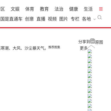
湾区
文娱
体育
教育
法治
健康
生活
国是直通车
创意
直播
视频
图片
专栏
各地
分享到
原图
推荐图集
来寒潮、大风、沙尘暴天气。
更多