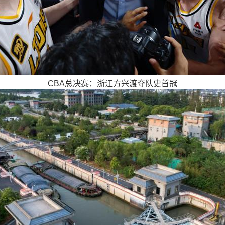
CBA总决赛：浙江方兴渡夺队史首冠