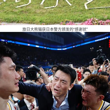
旅日大熊猫获日本警方颁发的“感谢状”