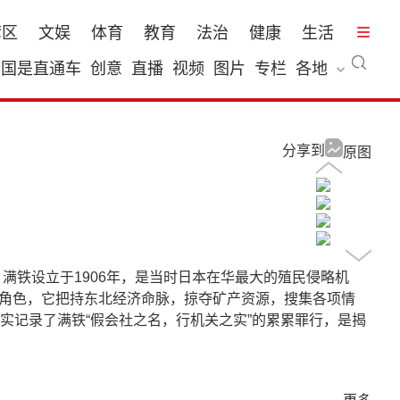
湾区
文娱
体育
教育
法治
健康
生活
国是直通车
创意
直播
视频
图片
专栏
各地
分享到
原图
。满铁设立于1906年，是当时日本在华最大的殖民侵略机
要角色，它把持东北经济命脉，掠夺矿产资源，搜集各项情
实记录了满铁“假会社之名，行机关之实”的累累罪行，是揭