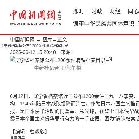
即时
时政
财经
同心
铸牢中华民族共同体意识
中国新闻网
→
图片
→正文
辽宁省档案馆公布1200余件满铁档案目录
2025-06-12 15:20:48 来源：
1
/
4
中新社记者 于海洋 摄
6月12日，辽宁省档案馆近日公布1200余件与九一八事变
构，1945年随日本战败投降而消亡。作为日本帝国主义推
报，是日本侵华活动的同盟军、急先锋，在整个日本侵华战
露日本帝国主义侵华罪行有力的一手证据。图为“满铁档案”
【编辑：曹淼欣】
推荐图集