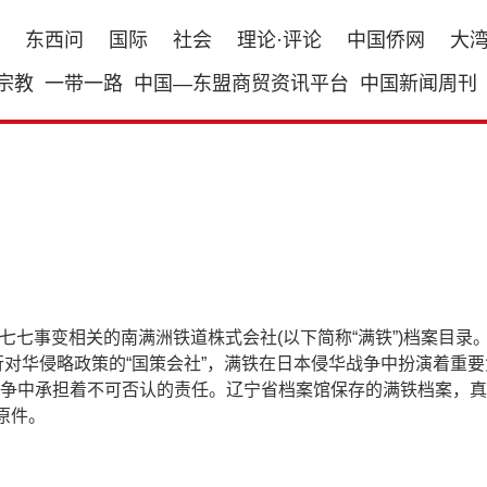
东西问
国际
社会
理论·评论
中国侨网
大
宗教
一带一路
中国—东盟商贸资讯平台
中国新闻周刊
、七七事变相关的南满洲铁道株式会社(以下简称“满铁”)档案目录
行对华侵略政策的“国策会社”，满铁在日本侵华战争中扮演着重
争中承担着不可否认的责任。辽宁省档案馆保存的满铁档案，真
原件。