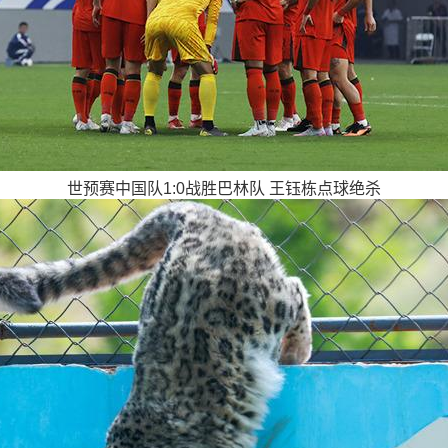
世预赛中国队1:0战胜巴林队 王钰栋点球绝杀