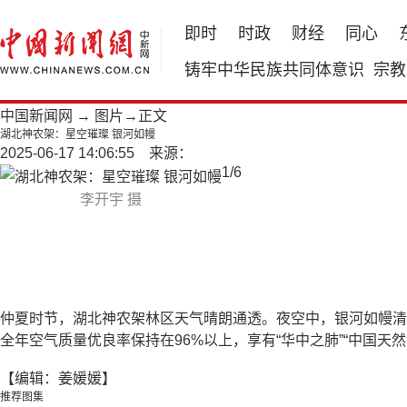
即时
时政
财经
同心
铸牢中华民族共同体意识
宗教
中国新闻网
→
图片
→正文
湖北神农架：星空璀璨 银河如幔
2025-06-17 14:06:55 来源：
1
/
6
李开宇 摄
仲夏时节，湖北神农架林区天气晴朗通透。夜空中，银河如幔清
全年空气质量优良率保持在96%以上，享有“华中之肺”“中国天
【编辑：姜媛媛】
推荐图集