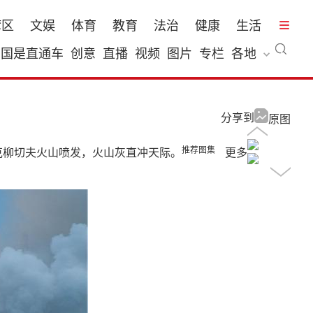
湾区
文娱
体育
教育
法治
健康
生活
国是直通车
创意
直播
视频
图片
专栏
各地
分享到
原图
推荐图集
东堪察加半岛的克柳切夫火山喷发，火山灰直冲天际。
更多