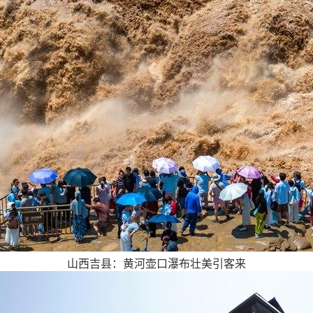
山西吉县：黄河壶口瀑布壮美引客来