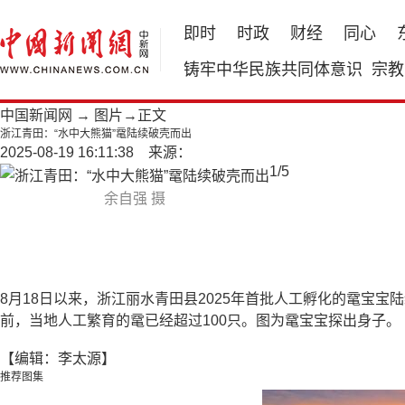
即时
时政
财经
同心
铸牢中华民族共同体意识
宗教
中国新闻网
→
图片
→正文
浙江青田：“水中大熊猫”鼋陆续破壳而出
2025-08-19 16:11:38 来源：
1
/
5
余自强 摄
8月18日以来，浙江丽水青田县2025年首批人工孵化的鼋宝宝
前，当地人工繁育的鼋已经超过100只。图为鼋宝宝探出身子。
【编辑：李太源】
推荐图集