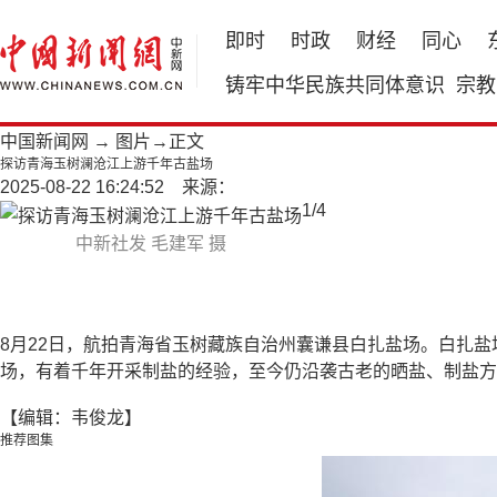
即时
时政
财经
同心
铸牢中华民族共同体意识
宗教
中国新闻网
→
图片
→正文
探访青海玉树澜沧江上游千年古盐场
2025-08-22 16:24:52 来源：
1
/
4
中新社发 毛建军 摄
8月22日，航拍青海省玉树藏族自治州囊谦县白扎盐场。白扎
场，有着千年开采制盐的经验，至今仍沿袭古老的晒盐、制盐方
【编辑：韦俊龙】
推荐图集