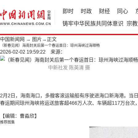
即时
时政
财经
同心
铸牢中华民族共同体意识
宗教
中国新闻网
→
图片
→正文
（新春见闻）海南封关后第一个春运首日：琼州海峡过海顺畅
2026-02-02 19:59:22 来源：
中新社发 陈英清 摄
2月2日，海南海口，多艘客滚运输船有序驶进海口新海港。当
春运期间琼州海峡将运送旅客超466万人次、车辆超117万台次
【编辑：曹淼欣】
推荐图集