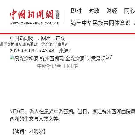
即时
时政
财经
同心
铸牢中华民族共同体意识
中国新闻网
→
图片
→正文
晨光穿桥洞 杭州西湖现“金光穿洞”诗意景观
2026-05-09 15:43:48 来源：
1
/
7
中新社记者 王刚 摄
5月9日，游人在晨光中游西湖。当日，浙江杭州西湖曲院
西湖的生态与人文之美。
【编辑：杜晓姣】