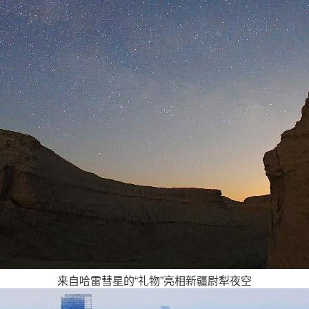
来自哈雷彗星的“礼物”亮相新疆尉犁夜空