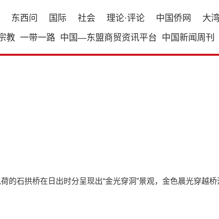
东西问
国际
社会
理论·评论
中国侨网
大
宗教
一带一路
中国—东盟商贸资讯平台
中国新闻周刊
风荷的石拱桥在日出时分呈现出“金光穿洞”景观，金色晨光穿越