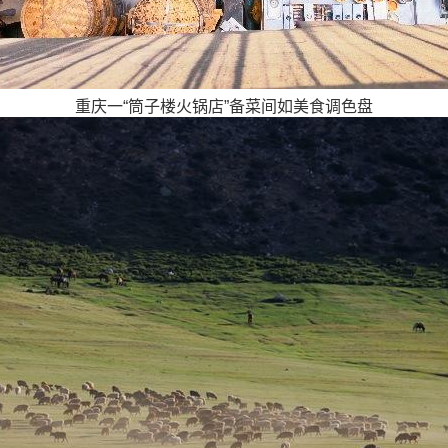
重庆一“筒子楼火锅店”备菜间如美食调色盘