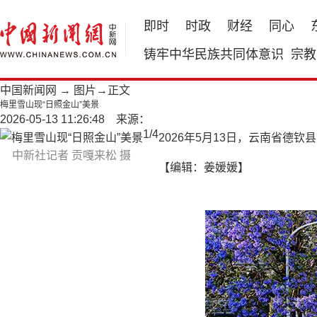
即时
时政
财经
同心
铸牢中华民族共同体意识
宗教
中国新闻网
→
图片
→正文
梅里雪山现“日照金山”美景
2026-05-13 11:26:48 来源：
1
/
4
2026年5月13日，云南省德
中新社记者 贡嘎来松 摄
【编辑：姜媛媛】