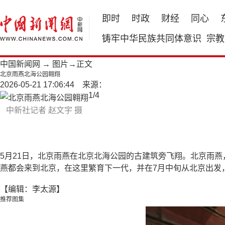
即时
时政
财经
同心
铸牢中华民族共同体意识
宗教
中国新闻网
→
图片
→正文
北京雨燕北海公园翱翔
2026-05-21 17:06:44 来源：
1
/
4
中新社记者 赵文宇 摄
5月21日，北京雨燕在北京北海公园的古建筑旁飞翔。北京雨燕
燕都会来到北京，在这里繁育下一代，并在7月中旬从北京出发
【编辑：李太源】
推荐图集