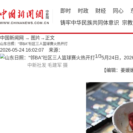
即时
时政
财经
同心
铸牢中华民族共同体意识
宗教
中国新闻网
→
图片
→正文
山东日照：“邻BA”社区三人篮球赛火热开打
2026-05-24 16:02:07 来源：
1
/
3
5月24日，2
中新社发 毛建军 摄
【编辑：姜媛