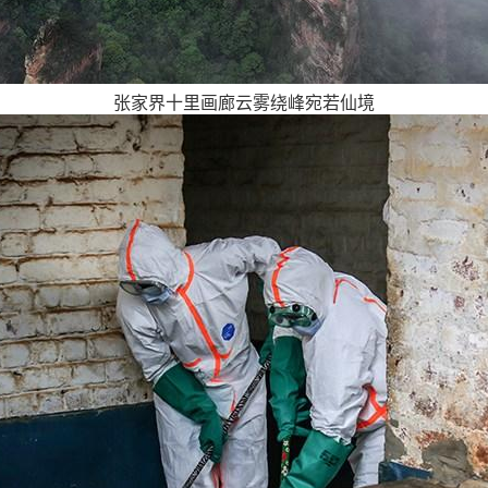
张家界十里画廊云雾绕峰宛若仙境