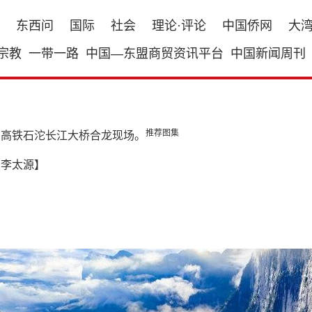
东西问
国际
社会
理论·评论
中国侨网
大
宗教
一带一路
中国—东盟商贸资讯平台
中国新闻周刊
推荐图集
万高铁石沱长江大桥合龙现场。
：李太源】