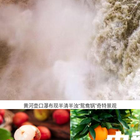
黄河壶口瀑布现半清半浊“鸳鸯锅”奇特景观