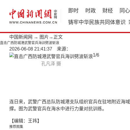
即时
时政
财经
同心
铸牢中华民族共同体意识
中国新闻网
→
图片
→正文
直击广西防城港武警官兵海训劈波斩浪
2026-06-08 21:41:37 来源：
1
/
6
孔凡泽 摄
连日来，武警广西总队防城港支队组织官兵在驻地附近海域
撑。图为武警官兵在海水中进行力量对抗训练。
【编辑：王祎】
推荐图集