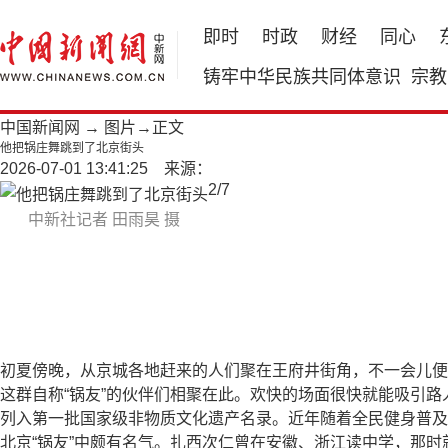
即时
时政
财经
同心
铸牢中华民族共同体意识
宗教
中国新闻网
→
图片
→正文
他把锅庄舞跳到了北京街头
2026-07-01 13:41:25 来源：
2
/
7
中新社记者 田雨昊 摄
初夏傍晚，从京城各地赶来的人们聚在王府井街角，不一会儿便
这群自称“锅友”的伙伴们相聚在此。欢快的场面很快就能吸引路
列入第一批国家级非物质文化遗产名录。近年随着全民健身普及
北京“锅友”中颇有名气。扎西次仁曾在安徽、浙江读中学，那时就